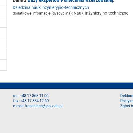
Dane z
Bazy ekspertów Politechniki Rzeszowskiej
:
Dziedzina nauk inżynieryjno-technicznych
Nauki inżynieryjno-techniczne
dodatkowe informacje (dyscyplina):
tel.: +48 17 865 11 00
Deklara
fax: +48 17 854 12 60
Polityk
e-mail:
kancelaria@prz.edu.pl
Zgłoś b