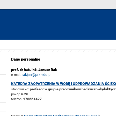
Dane personalne
prof. dr hab. inż. Janusz Rak
rakjan@prz.edu.pl
e-mail:
KATEDRA ZAOPATRZENIA W WODĘ I ODPROWADZANIA ŚCIE
stanowisko:
profesor w grupie pracowników badawczo-dydaktyc
pokój:
K.26
telefon:
178651427