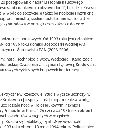
, 20 postępowań o nadaniu stopnia naukowego
teresowania naukowe to niezawodność, bezpieczeństwo
w wodę do spożycia, a także balneologia i inżynieria
agrodą ministra, siedemnastokrotnie nagrodą J.M.
iędzynarodowa w największym zakresie dotyczy
.
rganizacjach naukowych. Od 1993 roku jest członkiem
j PAN, od 1996 roku Komisji Gospodarki Wodnej PAN
 Inżynierii Środowiska PAN (2003-2006).
 Instal, Technologia Wody, Wodociągi i Kanalizacja,
łostockiej, Czasopisma Inżynierii Lądowej, Środowiska
 naukowych cyklicznych krajowych konferencji
lektryczne w Rzeszowie. Studia wyższe ukończył w
ice Krakowskiej o specjalności zaopatrzenie w wodę,
uce i działalność w Kole Naukowym Inżynierii
„Primus Inter Pares”. 26 czerwca 1986 roku obronił
nych osadników wstępnych w miejskich
sty. Rozprawę habilitacyjną nt. „Niezawodność
 1993 roku obronił 18 maja 1994 roku w Politechnice