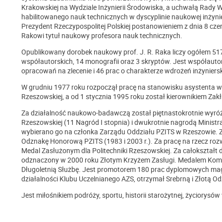
Krakowskiej na Wydziale Inżynierii Środowiska, a uchwałą Rady
habilitowanego nauk technicznych w dyscyplinie naukowej inżyni
Prezydent Rzeczypospolitej Polskiej postanowieniem z dnia 8 cze
Rakowi tytuł naukowy profesora nauk technicznych.
Opublikowany dorobek naukowy prof. J. R. Raka liczy ogółem 517
współautorskich, 14 monografii oraz 3 skryptów. Jest współautor
opracowań na zlecenie i 46 prac o charakterze wdrożeń inżyniersk
W grudniu 1977 roku rozpoczął pracę na stanowisku asystenta w 
Rzeszowskiej, a od 1 stycznia 1995 roku został kierownikiem Zak
Za działalność naukowo-badawczą został piętnastokrotnie wyróż
Rzeszowskiej (11 Nagród I stopnia) i dwukrotnie nagrodą Ministr
wybierano go na członka Zarządu Oddziału PZITS w Rzeszowie. Z
Odznakę Honorową PZITS (1983 i 2003 r.). Za pracę na rzecz roz
Medal Zasłużonym dla Politechniki Rzeszowskiej. Za całokształt 
odznaczony w 2000 roku Złotym Krzyżem Zasługi. Medalem Komis
Długoletnią Służbę. Jest promotorem 180 prac dyplomowych magis
działalności Klubu Uczelnianego AZS, otrzymał Srebrną i Złotą O
Jest miłośnikiem podróży, sportu, historii starożytnej, życiorysów w