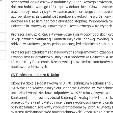
recenzował 22 wniosków o nadanie tytułu naukowego profesora
doktora habilitowanego i 23 rozpraw doktorskich. Główne zain
oraz analizy i oceny ryzyka w systemach zbiorowego zaopatrzenia 
uzdrowiskowa. Za działalność naukową dwukrotnie wyróżniony n
Rektora PRz. (osiem nagród pierwszego stopnia). Współpraca m
Politechniki Lwowskiej i Uniwersytetu Technicznego w Koszycach
Profesor Janusz R. Rak aktywnie udziela się w ogólnopolskich o
Sekcji Inżynierii Sanitarnej Komitetu Inżynierii Lądowej i Wodne
oddział w Krakowie, przez jedną kadencję był członkiem Komitetu
Profesor jest członkiem rad naukowych i programowych czasopism:
Czasopisma Budownictwo i Inżynieria Środowiska Politechniki Bia
i Architektury Politechniki Rzeszowskiej oraz siedmiu komitetów
naukowo-technicznych.
CV Profesora Janusza R. Raka
Ukończył Szkołę Podstawową nr 3 i 70 Technikum Mechaniczno-E
1976 roku na Wydziale Inżynierii Sanitarnej i Wodnej w Politechn
unieszkodliwianie ścieków i odpadów. W 1975 roku za wyniki w na
Sanitarnej uhonorowany został Srebrną Odznaką im. M Kopernika 
pracę doktorską nt. „Metody oceny niezawodności konwencjonal
oczyszczalniach ścieków”, której promotorem był prof. A. Wieczy
systemu uzdatniania wód powierzchniowych”, która ukazała się w