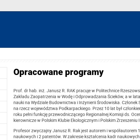
Opracowane programy
Prof. dr hab. inż. Janusz R. RAK pracuje w Politechnice Rzeszows
Zakładu Zaopatrzenia w Wodę i Odprowadzania Ścieków, a w lata
nauki na Wydziale Budownictwa i Inżynierii Środowiska. Członek 
na rzecz województwa Podkarpackiego. Przez 10 lat był członkie
roku pełni funkcję przewodniczącego Regionalnej Komisji ds. Oce
kierownicze w Polskim Klubie Ekologicznym i Polskim Zrzeszeniu 
Profesor zwyczajny Janusz R. Rak jest autorem i współautorem 1
naukowych i 2 patentów. W zakresie kształcenia kadr naukowyc