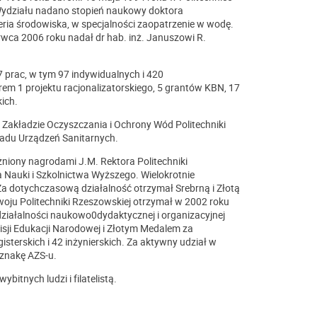
 Wydziału nadano stopień naukowy doktora
eria środowiska, w specjalności zaopatrzenie w wodę.
rwca 2006 roku nadał dr hab. inż. Januszowi R.
 prac, w tym 97 indywidualnych i 420
em 1 projektu racjonalizatorskiego, 5 grantów KBN, 17
ich.
Zakładzie Oczyszczania i Ochrony Wód Politechniki
ładu Urządzeń Sanitarnych.
niony nagrodami J.M. Rektora Politechniki
a Nauki i Szkolnictwa Wyższego. Wielokrotnie
a dotychczasową działalność otrzymał Srebrną i Złotą
woju Politechniki Rzeszowskiej otrzymał w 2002 roku
działalności naukowo0dydaktycznej i organizacyjnej
ji Edukacji Narodowej i Złotym Medalem za
terskich i 42 inżynierskich. Za aktywny udział w
dznakę AZS-u.
ybitnych ludzi i filatelistą.